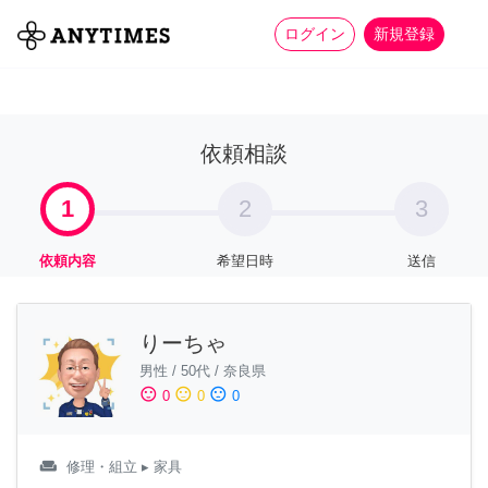
more_horiz
全て
修理・組立
家事
ログイン
新規登録
依頼相談
1
2
3
依頼内容
希望日時
送信
りーちゃ
男性
/
50代
/
奈良県
sentiment_satisfied
sentiment_neutral
sentiment_dissatisfied
0
0
0
weekend
修理・組立
▸ 家具