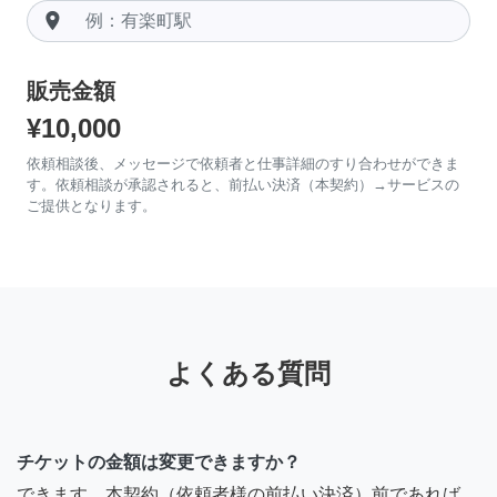
room
販売金額
¥10,000
依頼相談後、メッセージで依頼者と仕事詳細のすり合わせができま
す。依頼相談が承認されると、前払い決済（本契約）→サービスの
ご提供となります。
よくある質問
チケットの金額は変更できますか？
できます。本契約（依頼者様の前払い決済）前であれば、