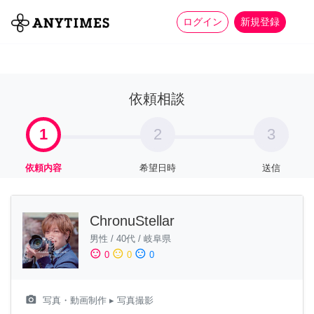
more_horiz
全て
修理・組立
家事
ログイン
新規登録
依頼相談
1
2
3
依頼内容
希望日時
送信
ChronuStellar
男性
/
40代
/
岐阜県
sentiment_satisfied
sentiment_neutral
sentiment_dissatisfied
0
0
0
camera_alt
写真・動画制作
▸ 写真撮影