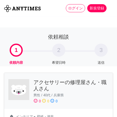
more_horiz
全て
修理・組立
家事
ログイン
新規登録
依頼相談
1
2
3
依頼内容
希望日時
送信
アクセサリーの修理屋さん・職
人さん
男性
/
40代
/
兵庫県
sentiment_satisfied
sentiment_neutral
sentiment_dissatisfied
0
0
0
home
インテリア
▸ 壁紙・塗装