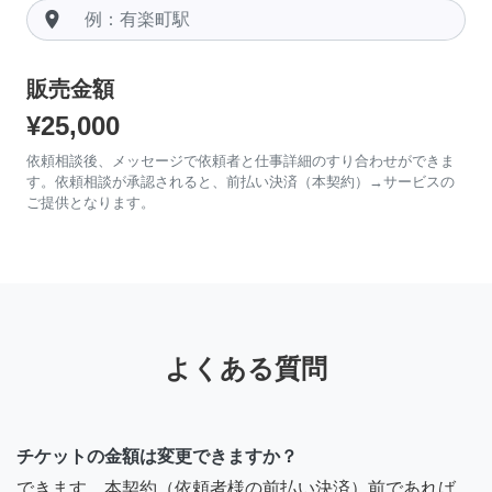
room
販売金額
¥25,000
依頼相談後、メッセージで依頼者と仕事詳細のすり合わせができま
す。依頼相談が承認されると、前払い決済（本契約）→サービスの
ご提供となります。
よくある質問
チケットの金額は変更できますか？
できます。本契約（依頼者様の前払い決済）前であれば、