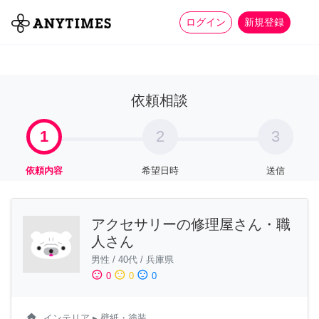
more_horiz
全て
修理・組立
家事
ログイン
新規登録
依頼相談
1
2
3
依頼内容
希望日時
送信
アクセサリーの修理屋さん・職
人さん
男性
/
40代
/
兵庫県
sentiment_satisfied
sentiment_neutral
sentiment_dissatisfied
0
0
0
home
インテリア
▸ 壁紙・塗装