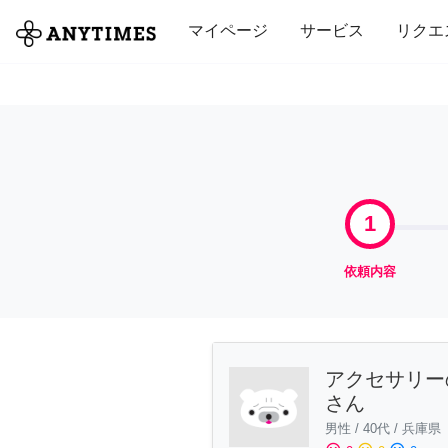
全て
修理・組立
家事
引っ越し
マイページ
サービス
リクエ
1
依頼内容
アクセサリー
さん
男性
/
40代
/
兵庫県