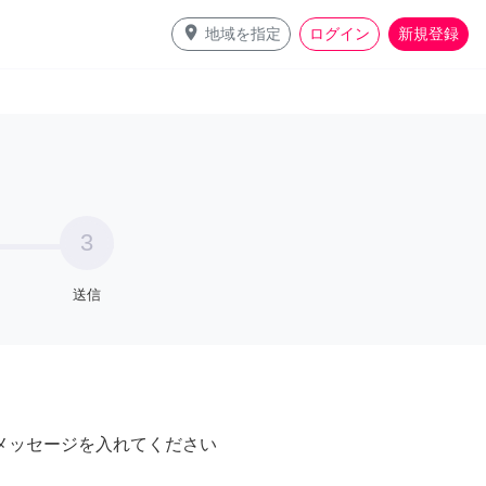
place
地域を指定
ログイン
新規登録
3
送信
メッセージを入れてください