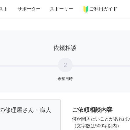
more_horiz
インテリア
趣味・習い事
ペット
料理
スト
サポーター
ストーリー
ご利用ガイド
依頼相談
2
希望日時
ご依頼相談内容
の修理屋さん・職人
何か聞きたいことがあれば
（文字数は500字以内）