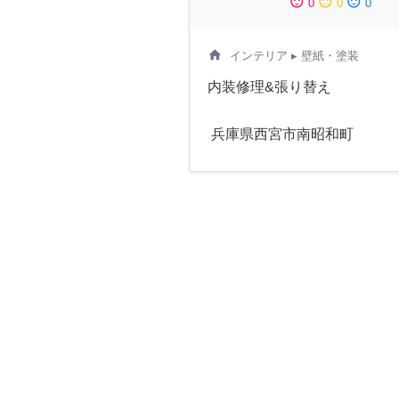
sentiment_satisfied
sentiment_neutral
sentiment_dissatisfied
0
0
0
home
インテリア
▸ 壁紙・塗装
内装修理&張り替え
兵庫県西宮市南昭和町