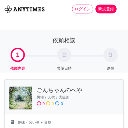
more_horiz
全て
修理・組立
家事
ログイン
新規登録
依頼相談
1
2
3
依頼内容
希望日時
送信
ごんちゃんのへや
男性
/
30代
/
大阪府
sentiment_satisfied
sentiment_neutral
sentiment_dissatisfied
0
0
0
class
趣味・習い事
▸ 資格