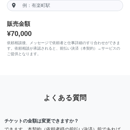
room
販売金額
¥70,000
依頼相談後、メッセージで依頼者と仕事詳細のすり合わせができま
す。依頼相談が承認されると、前払い決済（本契約）→サービスの
ご提供となります。
よくある質問
チケットの金額は変更できますか？
できます。本契約（依頼者様の前払い決済）前であれば、