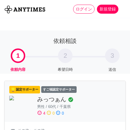
more_horiz
全て
修理・組立
家事
ログイン
新規登録
依頼相談
1
2
3
依頼内容
希望日時
送信
認定サポーター
すご福認定サポーター
みっつぁん
check_circle
男性
/
60代
/
千葉県
sentiment_satisfied
sentiment_neutral
sentiment_dissatisfied
4
0
0