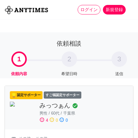
more_horiz
全て
修理・組立
家事
ログイン
新規登録
依頼相談
1
2
3
依頼内容
希望日時
送信
認定サポーター
すご福認定サポーター
みっつぁん
check_circle
男性
/
60代
/
千葉県
sentiment_satisfied
sentiment_neutral
sentiment_dissatisfied
4
0
0