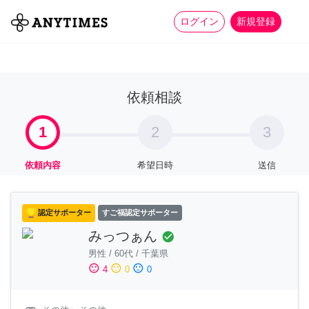
more_horiz
全て
修理・組立
家事
ログイン
新規登録
依頼相談
1
2
3
依頼内容
希望日時
送信
認定サポーター
すご福認定サポーター
みっつぁん
check_circle
男性
/
60代
/
千葉県
sentiment_satisfied
sentiment_neutral
sentiment_dissatisfied
4
0
0