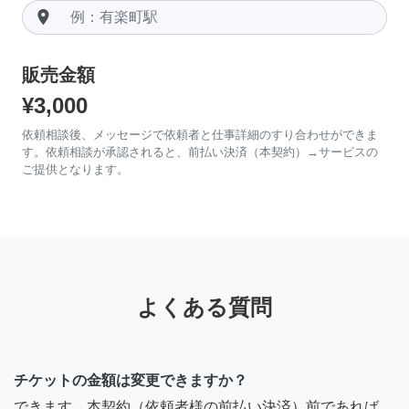
room
販売金額
¥3,000
依頼相談後、メッセージで依頼者と仕事詳細のすり合わせができま
す。依頼相談が承認されると、前払い決済（本契約）→サービスの
ご提供となります。
よくある質問
チケットの金額は変更できますか？
できます。本契約（依頼者様の前払い決済）前であれば、