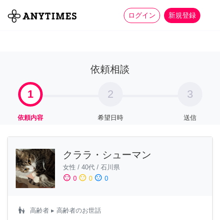
more_horiz
全て
修理・組立
家事
ログイン
新規登録
依頼相談
1
2
3
依頼内容
希望日時
送信
クララ・シューマン
女性
/
40代
/
石川県
sentiment_satisfied
sentiment_neutral
sentiment_dissatisfied
0
0
0
escalator_warning
高齢者
▸ 高齢者のお世話