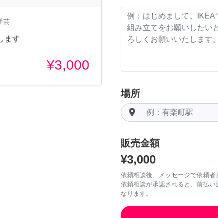
手芸
します
¥3,000
場所
room
販売金額
¥3,000
依頼相談後、メッセージで依頼者
依頼相談が承認されると、前払い
なります。