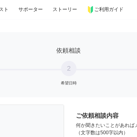
more_horiz
インテリア
趣味・習い事
ペット
料理
スト
サポーター
ストーリー
ご利用ガイド
依頼相談
2
希望日時
ご依頼相談内容
何か聞きたいことがあれば
（文字数は500字以内）