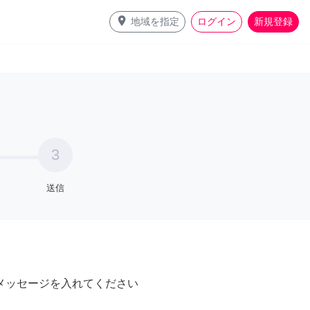
place
地域を指定
ログイン
新規登録
3
送信
メッセージを入れてください