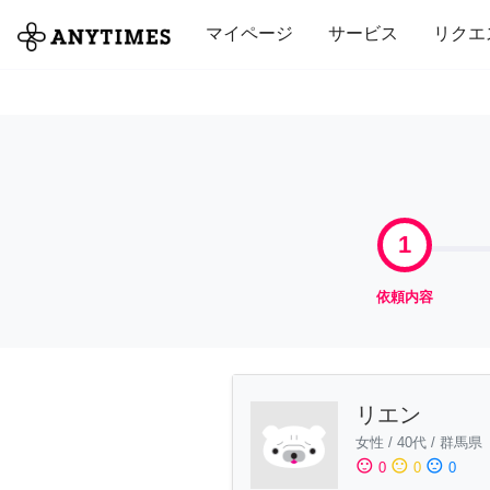
全て
修理・組立
家事
引っ越し
マイページ
サービス
リクエ
1
依頼内容
リエン
女性
/
40代
/
群馬県
sentiment_satisfied
sentiment_neutral
sentiment_dissatisfied
0
0
0