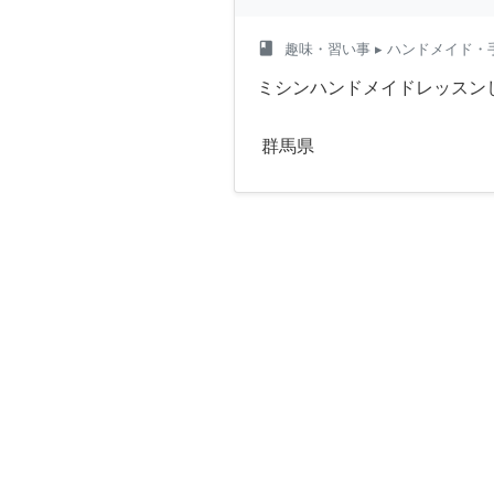
class
趣味・習い事
▸ ハンドメイド・
ミシンハンドメイドレッスン
群馬県