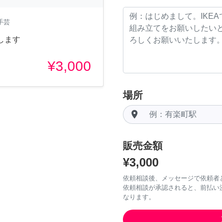
手芸
します
¥3,000
場所
room
販売金額
¥3,000
依頼相談後、メッセージで依頼者
依頼相談が承認されると、前払い
なります。