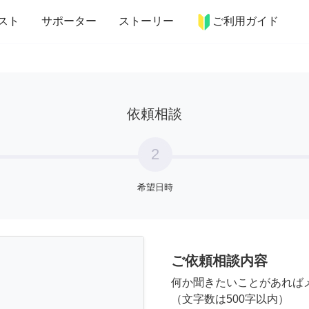
more_horiz
インテリア
趣味・習い事
ペット
料理
スト
サポーター
ストーリー
ご利用ガイド
依頼相談
2
希望日時
ご依頼相談内容
何か聞きたいことがあれば
（文字数は500字以内）