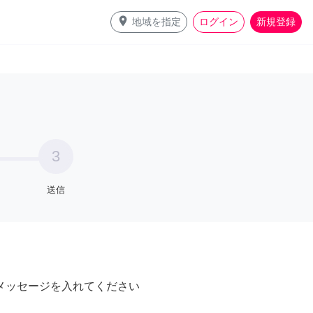
place
地域を指定
ログイン
新規登録
3
送信
メッセージを入れてください