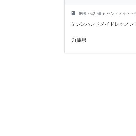
class
趣味・習い事
▸ ハンドメイド・
ミシンハンドメイドレッスン
群馬県