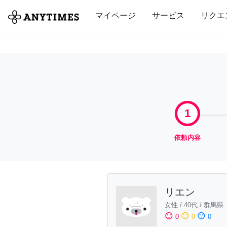
全て
修理・組立
家事
引っ越し
マイページ
サービス
リクエ
1
依頼内容
リエン
女性
/
40代
/
群馬県
sentiment_satisfied
sentiment_neutral
sentiment_dissatisfied
0
0
0