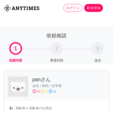
more_horiz
全て
修理・組立
家事
ログイン
新規登録
依頼相談
1
2
3
依頼内容
希望日時
送信
panさん
女性
/
40代
/
岩手県
sentiment_satisfied
sentiment_neutral
sentiment_dissatisfied
0
0
0
escalator_warning
高齢者
▸ 高齢者のお世話