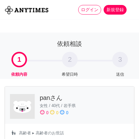
more_horiz
全て
修理・組立
家事
ログイン
新規登録
依頼相談
1
2
3
依頼内容
希望日時
送信
panさん
女性
/
40代
/
岩手県
sentiment_satisfied
sentiment_neutral
sentiment_dissatisfied
0
0
0
escalator_warning
高齢者
▸ 高齢者のお世話