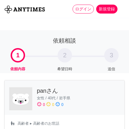
more_horiz
全て
修理・組立
家事
ログイン
新規登録
依頼相談
1
2
3
依頼内容
希望日時
送信
panさん
女性
/
40代
/
岩手県
sentiment_satisfied
sentiment_neutral
sentiment_dissatisfied
0
0
0
escalator_warning
高齢者
▸ 高齢者のお世話