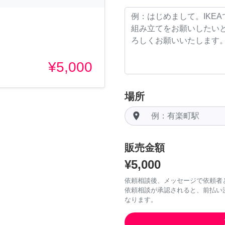
¥5,000
場所
room
販売金額
¥5,000
依頼相談後、メッセージで依頼者
依頼相談が承認されると、前払い
なります。