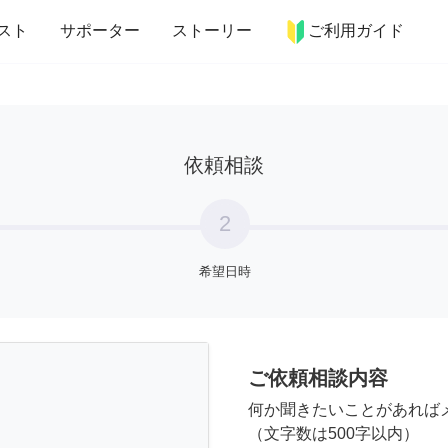
more_horiz
インテリア
趣味・習い事
ペット
料理
スト
サポーター
ストーリー
ご利用ガイド
依頼相談
2
希望日時
ご依頼相談内容
何か聞きたいことがあれば
（文字数は500字以内）