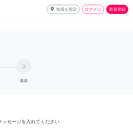
place
地域を指定
ログイン
新規登録
3
送信
メッセージを入れてください