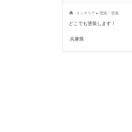
home
インテリア
▸ 壁紙・塗装
どこでも塗装します！
兵庫県