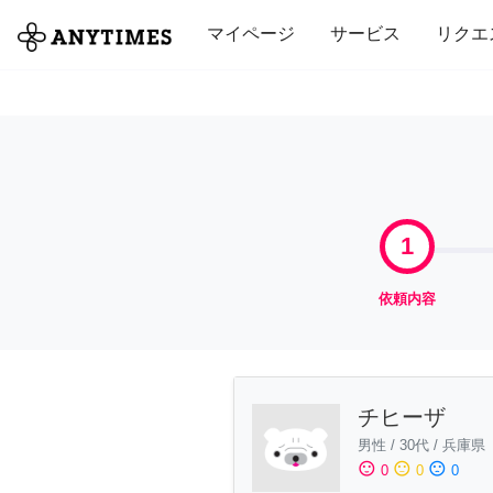
全て
修理・組立
家事
引っ越し
マイページ
サービス
リクエ
1
依頼内容
チヒーザ
男性
/
30代
/
兵庫県
sentiment_satisfied
sentiment_neutral
sentiment_dissatisfied
0
0
0