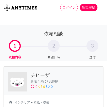
more_horiz
全て
修理・組立
家事
ログイン
新規登録
依頼相談
1
2
3
依頼内容
希望日時
送信
チヒーザ
男性
/
30代
/
兵庫県
sentiment_satisfied
sentiment_neutral
sentiment_dissatisfied
0
0
0
home
インテリア
▸ 壁紙・塗装