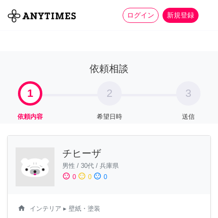
more_horiz
全て
修理・組立
家事
ログイン
新規登録
依頼相談
1
2
3
依頼内容
希望日時
送信
チヒーザ
男性
/
30代
/
兵庫県
sentiment_satisfied
sentiment_neutral
sentiment_dissatisfied
0
0
0
home
インテリア
▸ 壁紙・塗装