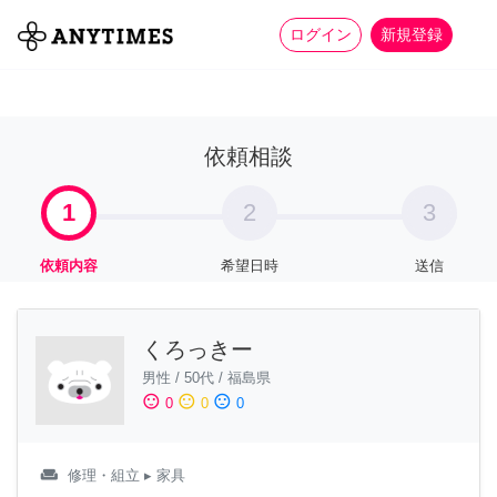
more_horiz
全て
修理・組立
家事
ログイン
新規登録
依頼相談
1
2
3
依頼内容
希望日時
送信
くろっきー
男性
/
50代
/
福島県
sentiment_satisfied
sentiment_neutral
sentiment_dissatisfied
0
0
0
weekend
修理・組立
▸ 家具