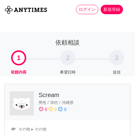
more_horiz
全て
修理・組立
家事
ログイン
新規登録
依頼相談
1
2
3
依頼内容
希望日時
送信
Scream
男性
/
30代
/
沖縄県
sentiment_satisfied
sentiment_neutral
sentiment_dissatisfied
0
0
0
attachment
その他
▸ その他