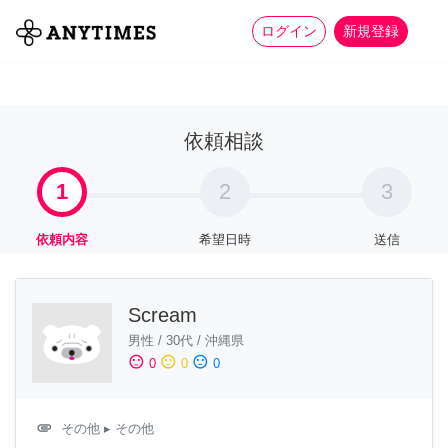
more_horiz
全て
修理・組立
家事
ログイン
新規登録
依頼相談
1
2
3
依頼内容
希望日時
送信
Scream
男性
/
30代
/
沖縄県
sentiment_satisfied
sentiment_neutral
sentiment_dissatisfied
0
0
0
attachment
その他
▸ その他