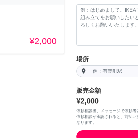
¥2,000
場所
room
販売金額
¥2,000
依頼相談後、メッセージで依頼者
依頼相談が承認されると、前払い
なります。