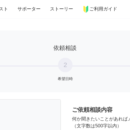
more_horiz
インテリア
趣味・習い事
ペット
料理
スト
サポーター
ストーリー
ご利用ガイド
依頼相談
2
希望日時
ご依頼相談内容
何か聞きたいことがあれば
（文字数は500字以内）