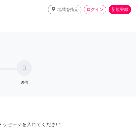
place
地域を指定
ログイン
新規登録
3
送信
メッセージを入れてください