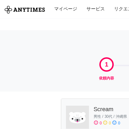
全て
修理・組立
家事
引っ越し
マイページ
サービス
リクエ
1
依頼内容
Scream
男性
/
30代
/
沖縄県
sentiment_satisfied
sentiment_neutral
sentiment_dissatisfied
0
0
0