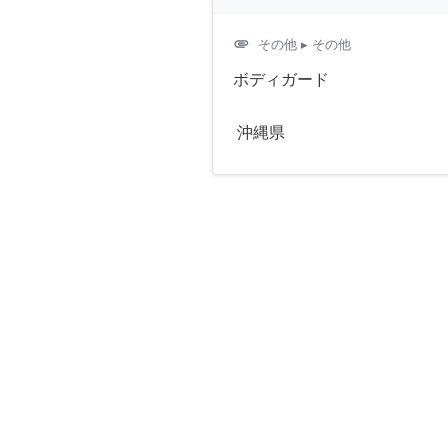
attachment
その他
▸ その他
ボディガード
沖縄県