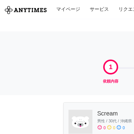
全て
修理・組立
家事
引っ越し
マイページ
サービス
リクエ
1
依頼内容
Scream
男性
/
30代
/
沖縄県
sentiment_satisfied
sentiment_neutral
sentiment_dissatisfied
0
0
0