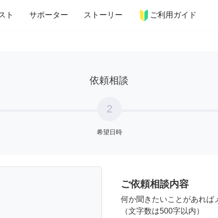
more_horiz
インテリア
趣味・習い事
ペット
料理
スト
サポーター
ストーリー
ご利用ガイド
依頼相談
2
希望日時
ご依頼相談内容
何か聞きたいことがあれば
（文字数は500字以内）