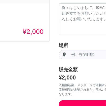
¥2,000
場所
room
販売金額
¥2,000
依頼相談後、メッセージで依頼者
依頼相談が承認されると、前払い
なります。