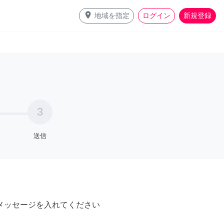
place
地域を指定
ログイン
新規登録
3
送信
メッセージを入れてください