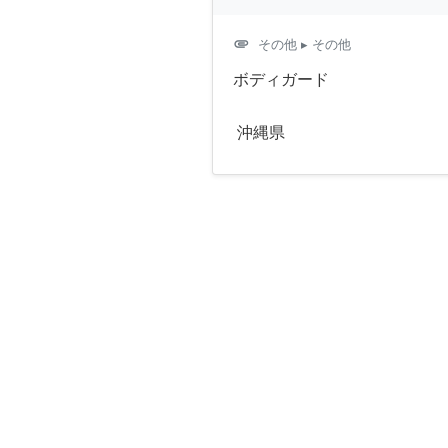
attachment
その他
▸ その他
ボディガード
沖縄県