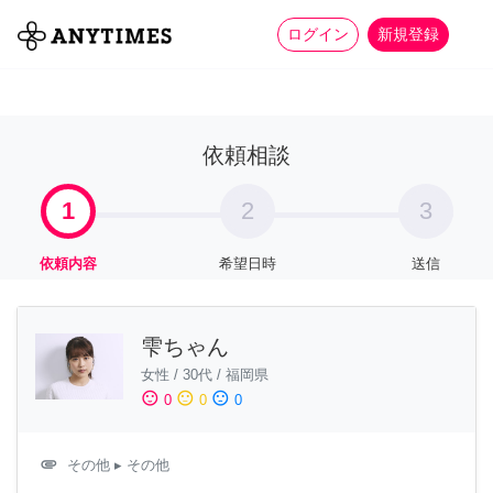
more_horiz
全て
修理・組立
家事
ログイン
新規登録
依頼相談
1
2
3
依頼内容
希望日時
送信
雫ちゃん
女性
/
30代
/
福岡県
sentiment_satisfied
sentiment_neutral
sentiment_dissatisfied
0
0
0
attachment
その他
▸ その他