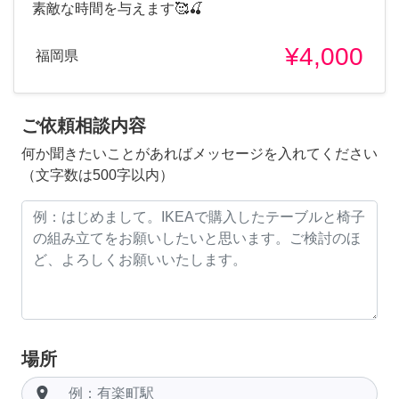
素敵な時間を与えます🥰🍒
¥4,000
福岡県
ご依頼相談内容
何か聞きたいことがあればメッセージを入れてください
（文字数は500字以内）
場所
room