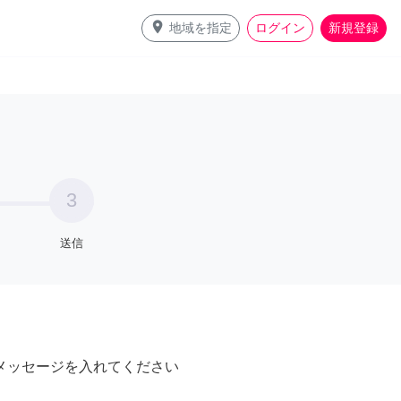
place
地域を指定
ログイン
新規登録
3
送信
メッセージを入れてください