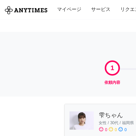
全て
修理・組立
家事
引っ越し
マイページ
サービス
リクエ
1
依頼内容
雫ちゃん
女性
/
30代
/
福岡県
sentiment_satisfied
sentiment_neutral
sentiment_dissatisfied
0
0
0