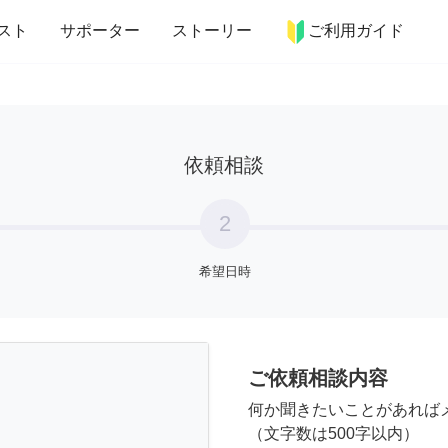
more_horiz
インテリア
趣味・習い事
ペット
料理
スト
サポーター
ストーリー
ご利用ガイド
依頼相談
2
希望日時
ご依頼相談内容
何か聞きたいことがあれば
（文字数は500字以内）