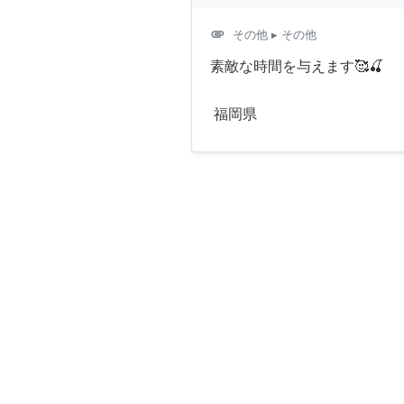
attachment
その他
▸ その他
素敵な時間を与えます🥰🍒
福岡県