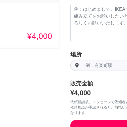
¥4,000
場所
room
販売金額
¥4,000
依頼相談後、メッセージで依頼者
依頼相談が承認されると、前払い
なります。