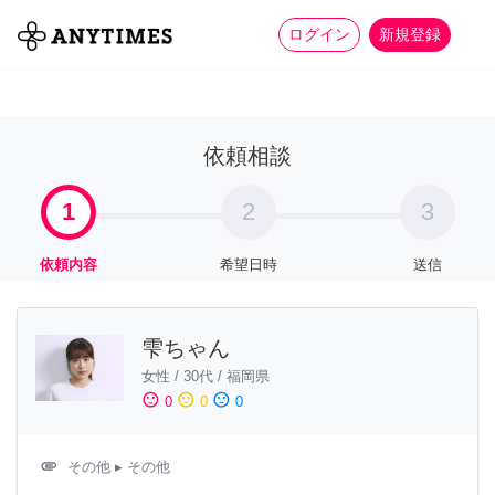
more_horiz
全て
修理・組立
家事
ログイン
新規登録
依頼相談
1
2
3
依頼内容
希望日時
送信
雫ちゃん
女性
/
30代
/
福岡県
sentiment_satisfied
sentiment_neutral
sentiment_dissatisfied
0
0
0
attachment
その他
▸ その他