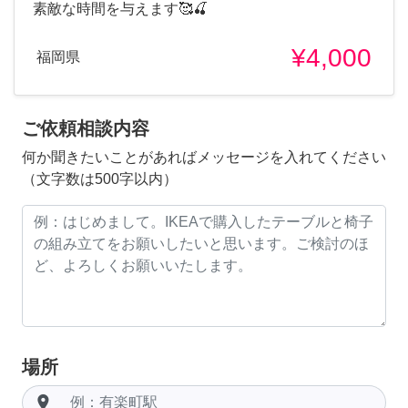
素敵な時間を与えます🥰🍒
¥4,000
福岡県
ご依頼相談内容
何か聞きたいことがあればメッセージを入れてください
（文字数は500字以内）
場所
room