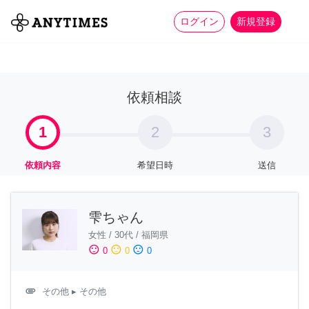
more_horiz
全て
修理・組立
家事
ログイン
新規登録
依頼相談
1
2
3
依頼内容
希望日時
送信
雫ちゃん
女性
/
30代
/
福岡県
sentiment_satisfied
sentiment_neutral
sentiment_dissatisfied
0
0
0
attachment
その他
▸ その他