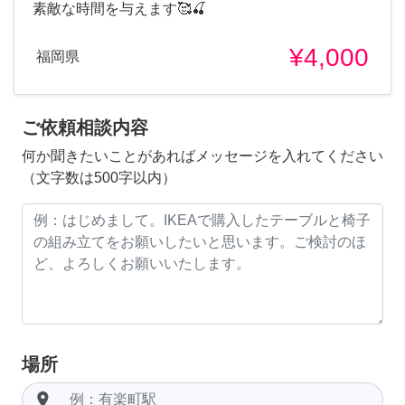
素敵な時間を与えます🥰🍒
¥4,000
福岡県
ご依頼相談内容
何か聞きたいことがあればメッセージを入れてください
（文字数は500字以内）
場所
room