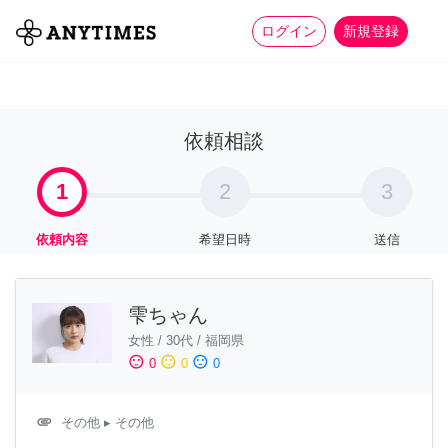
more_horiz
全て
修理・組立
家事
ログイン
新規登録
依頼相談
1
2
3
依頼内容
希望日時
送信
雫ちゃん
女性
/
30代
/
福岡県
sentiment_satisfied
sentiment_neutral
sentiment_dissatisfied
0
0
0
attachment
その他
▸ その他