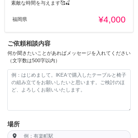
素敵な時間を与えます🥰🍒
¥4,000
福岡県
ご依頼相談内容
何か聞きたいことがあればメッセージを入れてください
（文字数は500字以内）
場所
room