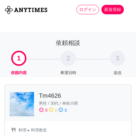
more_horiz
全て
修理・組立
家事
ログイン
新規登録
依頼相談
1
2
3
依頼内容
希望日時
送信
Tm4626
男性
/
30代
/
神奈川県
sentiment_satisfied
sentiment_neutral
sentiment_dissatisfied
0
0
0
restaurant
料理
▸ 料理教室