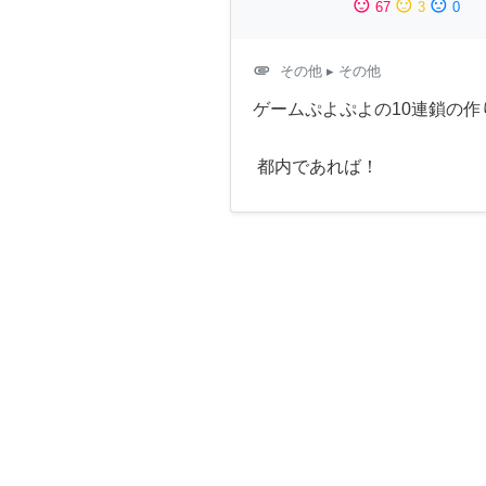
sentiment_satisfied
sentiment_neutral
sentiment_dissatisfied
67
3
0
attachment
その他
▸ その他
ゲームぷよぷよの10連鎖の作
都内であれば！