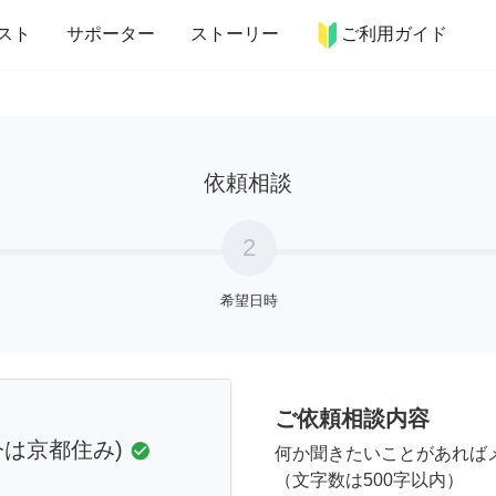
more_horiz
インテリア
趣味・習い事
ペット
料理
スト
サポーター
ストーリー
ご利用ガイド
依頼相談
2
希望日時
ご依頼相談内容
今は京都住み)
check_circle
何か聞きたいことがあれば
（文字数は500字以内）