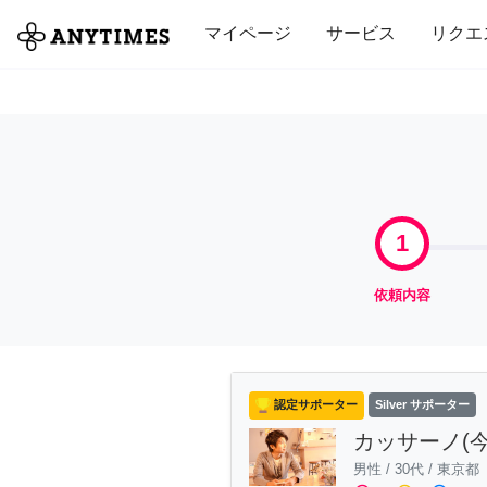
全て
修理・組立
家事
引っ越し
マイページ
サービス
リクエ
1
依頼内容
認定サポーター
Silver サポーター
カッサーノ(
男性
/
30代
/
東京都