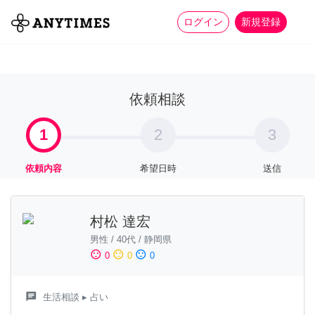
more_horiz
全て
修理・組立
家事
ログイン
新規登録
依頼相談
1
2
3
依頼内容
希望日時
送信
村松 達宏
男性
/
40代
/
静岡県
sentiment_satisfied
sentiment_neutral
sentiment_dissatisfied
0
0
0
chat
生活相談
▸ 占い