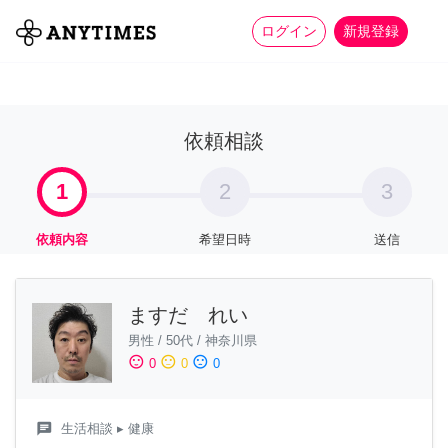
more_horiz
全て
修理・組立
家事
ログイン
新規登録
依頼相談
1
2
3
依頼内容
希望日時
送信
ますだ れい
男性
/
50代
/
神奈川県
sentiment_satisfied
sentiment_neutral
sentiment_dissatisfied
0
0
0
chat
生活相談
▸ 健康