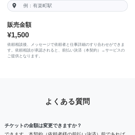
room
販売金額
¥1,500
依頼相談後、メッセージで依頼者と仕事詳細のすり合わせができま
す。依頼相談が承認されると、前払い決済（本契約）→サービスの
ご提供となります。
よくある質問
チケットの金額は変更できますか？
できます。本契約（依頼者様の前払い決済）前であれば、