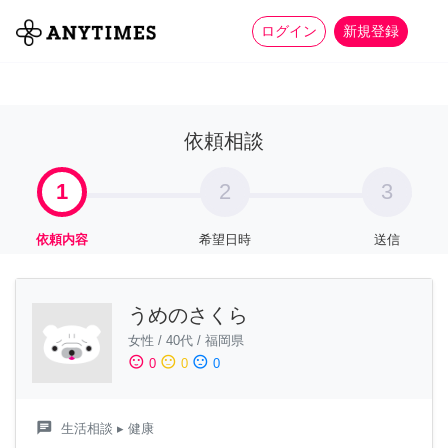
more_horiz
全て
修理・組立
家事
ログイン
新規登録
依頼相談
1
2
3
依頼内容
希望日時
送信
うめのさくら
女性
/
40代
/
福岡県
sentiment_satisfied
sentiment_neutral
sentiment_dissatisfied
0
0
0
chat
生活相談
▸ 健康