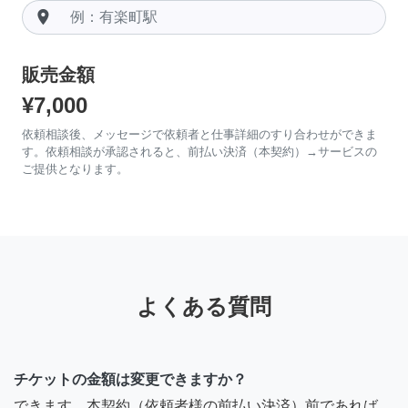
room
販売金額
¥7,000
依頼相談後、メッセージで依頼者と仕事詳細のすり合わせができま
す。依頼相談が承認されると、前払い決済（本契約）→サービスの
ご提供となります。
よくある質問
チケットの金額は変更できますか？
できます。本契約（依頼者様の前払い決済）前であれば、