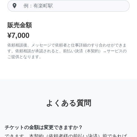
room
販売金額
¥7,000
依頼相談後、メッセージで依頼者と仕事詳細のすり合わせができま
す。依頼相談が承認されると、前払い決済（本契約）→サービスの
ご提供となります。
よくある質問
チケットの金額は変更できますか？
できます。本契約（依頼者様の前払い決済）前であれば、