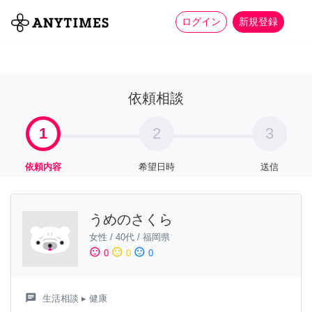
more_horiz
全て
修理・組立
家事
ログイン
新規登録
依頼相談
1
2
3
依頼内容
希望日時
送信
うめのさくら
女性
/
40代
/
福岡県
sentiment_satisfied
sentiment_neutral
sentiment_dissatisfied
0
0
0
chat
生活相談
▸ 健康