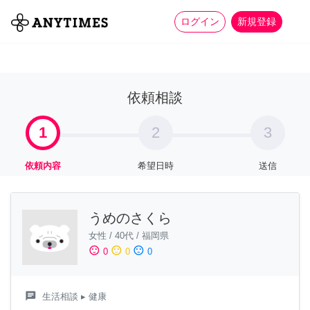
more_horiz
全て
修理・組立
家事
ログイン
新規登録
依頼相談
1
2
3
依頼内容
希望日時
送信
うめのさくら
女性
/
40代
/
福岡県
sentiment_satisfied
sentiment_neutral
sentiment_dissatisfied
0
0
0
chat
生活相談
▸ 健康