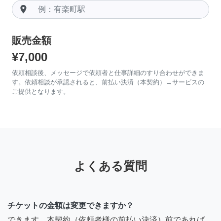
room
販売金額
¥7,000
依頼相談後、メッセージで依頼者と仕事詳細のすり合わせができま
す。依頼相談が承認されると、前払い決済（本契約）→サービスの
ご提供となります。
よくある質問
チケットの金額は変更できますか？
できます。本契約（依頼者様の前払い決済）前であれば、