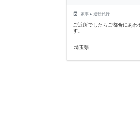
local_laundry_service
家事
▸ 運転代行
ご近所でしたらご都合にあわ
す。
埼玉県