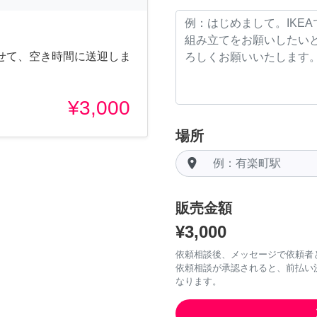
せて、空き時間に送迎しま
¥3,000
場所
room
販売金額
¥3,000
依頼相談後、メッセージで依頼者
依頼相談が承認されると、前払い
なります。