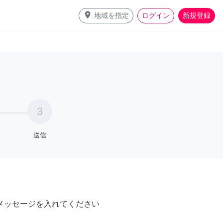
place
地域を指定
ログイン
新規登録
3
送信
メッセージを入れてください