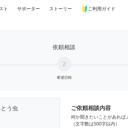
more_horiz
インテリア
趣味・習い事
ペット
料理
スト
サポーター
ストーリー
ご利用ガイド
依頼相談
2
希望日時
ご依頼相談内容
んとう虫
何か聞きたいことがあれば
（文字数は500字以内）