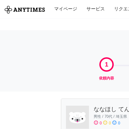
全て
修理・組立
家事
引っ越し
マイページ
サービス
リクエ
1
依頼内容
ななほし て
男性
/
70代
/
埼玉県
sentiment_satisfied
sentiment_neutral
sentiment_dissatisfied
0
0
0