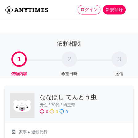
more_horiz
全て
修理・組立
家事
ログイン
新規登録
依頼相談
1
2
3
依頼内容
希望日時
送信
ななほし てんとう虫
男性
/
70代
/
埼玉県
sentiment_satisfied
sentiment_neutral
sentiment_dissatisfied
0
0
0
local_laundry_service
家事
▸ 運転代行