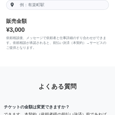
room
販売金額
¥3,000
依頼相談後、メッセージで依頼者と仕事詳細のすり合わせができま
す。依頼相談が承認されると、前払い決済（本契約）→サービスの
ご提供となります。
よくある質問
チケットの金額は変更できますか？
できます。本契約（依頼者様の前払い決済）前であれば、