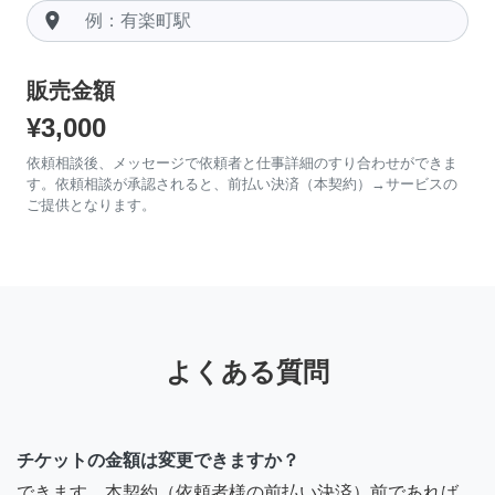
room
販売金額
¥3,000
依頼相談後、メッセージで依頼者と仕事詳細のすり合わせができま
す。依頼相談が承認されると、前払い決済（本契約）→サービスの
ご提供となります。
よくある質問
チケットの金額は変更できますか？
できます。本契約（依頼者様の前払い決済）前であれば、