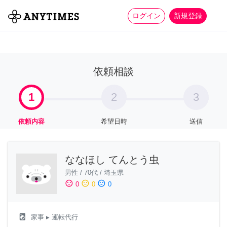
more_horiz
全て
修理・組立
家事
ログイン
新規登録
依頼相談
1
2
3
依頼内容
希望日時
送信
ななほし てんとう虫
男性
/
70代
/
埼玉県
sentiment_satisfied
sentiment_neutral
sentiment_dissatisfied
0
0
0
local_laundry_service
家事
▸ 運転代行