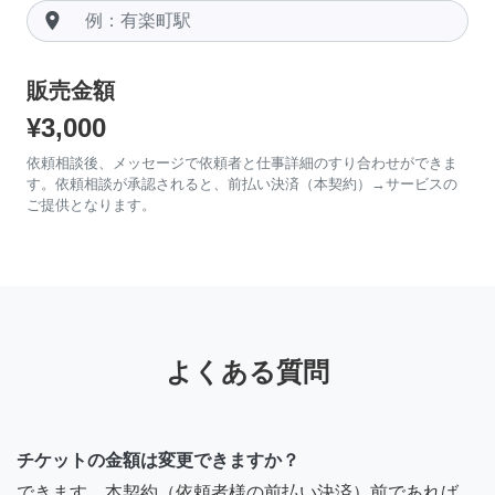
room
販売金額
¥3,000
依頼相談後、メッセージで依頼者と仕事詳細のすり合わせができま
す。依頼相談が承認されると、前払い決済（本契約）→サービスの
ご提供となります。
よくある質問
チケットの金額は変更できますか？
できます。本契約（依頼者様の前払い決済）前であれば、