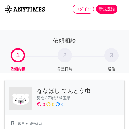
more_horiz
全て
修理・組立
家事
ログイン
新規登録
依頼相談
1
2
3
依頼内容
希望日時
送信
ななほし てんとう虫
男性
/
70代
/
埼玉県
sentiment_satisfied
sentiment_neutral
sentiment_dissatisfied
0
0
0
local_laundry_service
家事
▸ 運転代行