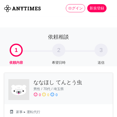
more_horiz
全て
修理・組立
家事
ログイン
新規登録
依頼相談
1
2
3
依頼内容
希望日時
送信
ななほし てんとう虫
男性
/
70代
/
埼玉県
sentiment_satisfied
sentiment_neutral
sentiment_dissatisfied
0
0
0
local_laundry_service
家事
▸ 運転代行