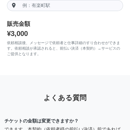
room
販売金額
¥3,000
依頼相談後、メッセージで依頼者と仕事詳細のすり合わせができま
す。依頼相談が承認されると、前払い決済（本契約）→サービスの
ご提供となります。
よくある質問
チケットの金額は変更できますか？
できます。本契約（依頼者様の前払い決済）前であれば、