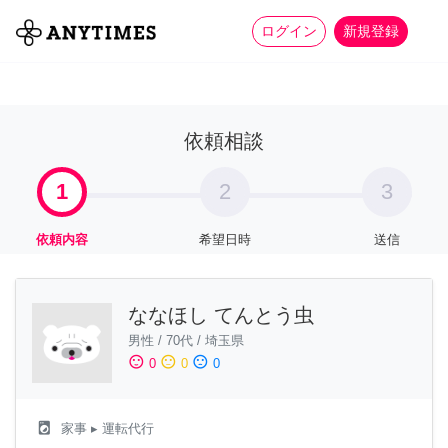
more_horiz
全て
修理・組立
家事
ログイン
新規登録
依頼相談
1
2
3
依頼内容
希望日時
送信
ななほし てんとう虫
男性
/
70代
/
埼玉県
sentiment_satisfied
sentiment_neutral
sentiment_dissatisfied
0
0
0
local_laundry_service
家事
▸ 運転代行