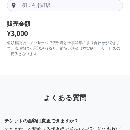
room
販売金額
¥3,000
依頼相談後、メッセージで依頼者と仕事詳細のすり合わせができま
す。依頼相談が承認されると、前払い決済（本契約）→サービスの
ご提供となります。
よくある質問
チケットの金額は変更できますか？
できます。本契約（依頼者様の前払い決済）前であれば、