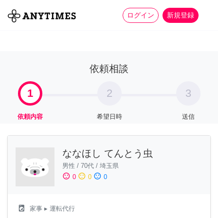
more_horiz
全て
修理・組立
家事
ログイン
新規登録
依頼相談
1
2
3
依頼内容
希望日時
送信
ななほし てんとう虫
男性
/
70代
/
埼玉県
sentiment_satisfied
sentiment_neutral
sentiment_dissatisfied
0
0
0
local_laundry_service
家事
▸ 運転代行