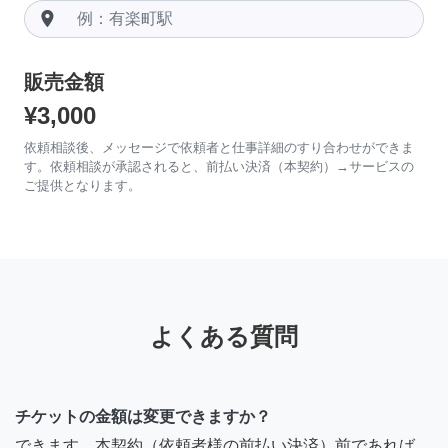
room
販売金額
¥3,000
依頼相談後、メッセージで依頼者と仕事詳細のすり合わせができま
す。依頼相談が承認されると、前払い決済（本契約）→サービスの
ご提供となります。
よくある質問
チケットの金額は変更できますか？
できます。本契約（依頼者様の前払い決済）前であれば、