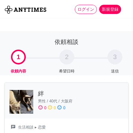
more_horiz
全て
修理・組立
家事
ログイン
新規登録
依頼相談
1
2
3
依頼内容
希望日時
送信
絆
男性
/
40代
/
大阪府
sentiment_satisfied
sentiment_neutral
sentiment_dissatisfied
0
0
0
chat
生活相談
▸ 恋愛