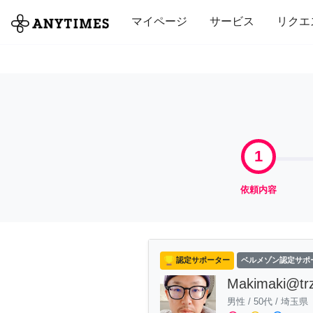
全て
修理・組立
家事
引っ越し
マイページ
サービス
リクエ
1
依頼内容
認定サポーター
ベルメゾン認定サポ
Makimaki@tr
男性
/
50代
/
埼玉県