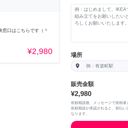
決窓口はこちらです（＾
¥2,980
場所
room
販売金額
¥2,980
依頼相談後、メッセージで依頼者
依頼相談が承認されると、前払い
なります。