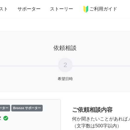
more_horiz
インテリア
趣味・習い事
ペット
料理
スト
サポーター
ストーリー
ご利用ガイド
依頼相談
2
希望日時
ーター
Bronze サポーター
ご依頼相談内容
z
check_circle
何か聞きたいことがあれば
（文字数は500字以内）