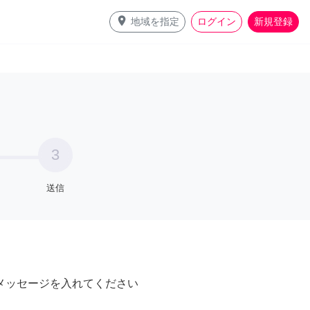
place
地域を指定
ログイン
新規登録
3
送信
メッセージを入れてください