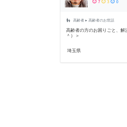
sentiment_satisfied
sentiment_neutral
sentiment_dissatisfied
7
3
0
escalator_warning
高齢者
▸ 高齢者のお世話
高齢者の方のお困りごと、解
＾）＞
埼玉県