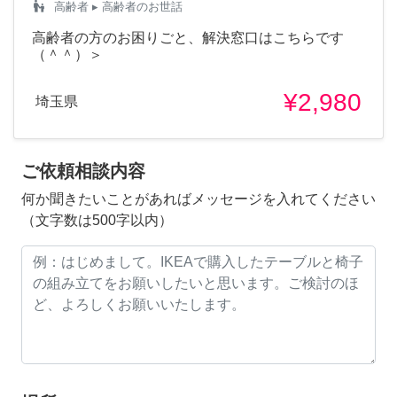
escalator_warning
高齢者
▸ 高齢者のお世話
高齢者の方のお困りごと、解決窓口はこちらです
（＾＾）＞
¥2,980
埼玉県
ご依頼相談内容
何か聞きたいことがあればメッセージを入れてください
（文字数は500字以内）