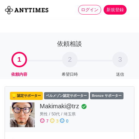
more_horiz
全て
修理・組立
家事
ログイン
新規登録
依頼相談
1
2
3
依頼内容
希望日時
送信
認定サポーター
ベルメゾン認定サポーター
Bronze サポーター
Makimaki@trz
check_circle
男性
/
50代
/
埼玉県
sentiment_satisfied
sentiment_neutral
sentiment_dissatisfied
7
3
0