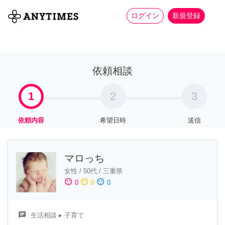
more_horiz
全て
修理・組立
家事
ログイン
新規登録
依頼相談
1
2
3
依頼内容
希望日時
送信
マロっち
女性
/
50代
/
三重県
sentiment_satisfied
sentiment_neutral
sentiment_dissatisfied
0
0
0
chat
生活相談
▸ 子育て