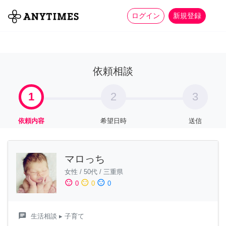
more_horiz
全て
修理・組立
家事
ログイン
新規登録
依頼相談
1
2
3
依頼内容
希望日時
送信
マロっち
女性
/
50代
/
三重県
sentiment_satisfied
sentiment_neutral
sentiment_dissatisfied
0
0
0
chat
生活相談
▸ 子育て