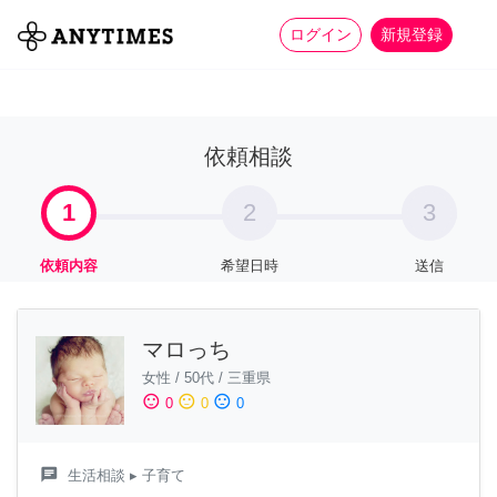
more_horiz
全て
修理・組立
家事
ログイン
新規登録
依頼相談
1
2
3
依頼内容
希望日時
送信
マロっち
女性
/
50代
/
三重県
sentiment_satisfied
sentiment_neutral
sentiment_dissatisfied
0
0
0
chat
生活相談
▸ 子育て