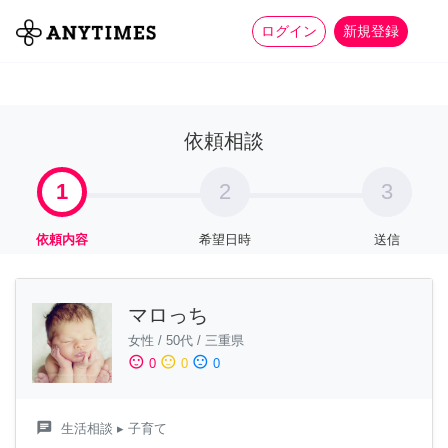
more_horiz
全て
修理・組立
家事
ログイン
新規登録
依頼相談
1
2
3
依頼内容
希望日時
送信
マロっち
女性
/
50代
/
三重県
sentiment_satisfied
sentiment_neutral
sentiment_dissatisfied
0
0
0
chat
生活相談
▸ 子育て