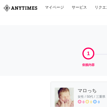
全て
修理・組立
家事
引っ越し
マイページ
サービス
リクエ
1
依頼内容
マロっち
女性
/
50代
/
三重県
sentiment_satisfied
sentiment_neutral
sentiment_dissatisfied
0
0
0