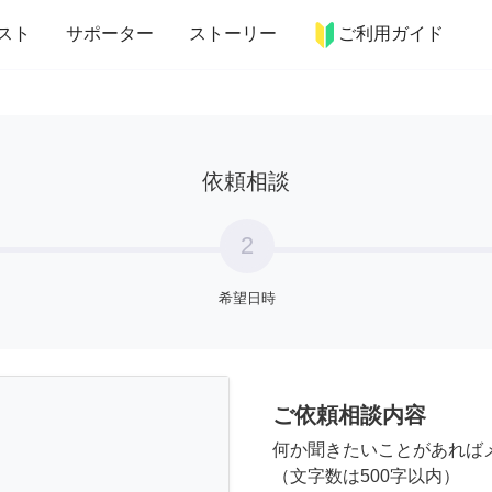
more_horiz
インテリア
趣味・習い事
ペット
料理
スト
サポーター
ストーリー
ご利用ガイド
依頼相談
2
希望日時
ご依頼相談内容
何か聞きたいことがあれば
（文字数は500字以内）