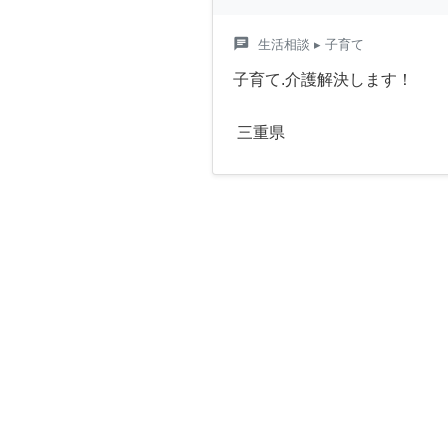
chat
生活相談
▸ 子育て
子育て.介護解決します！
三重県