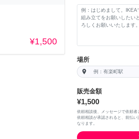
¥1,500
場所
room
販売金額
¥1,500
依頼相談後、メッセージで依頼者
依頼相談が承認されると、前払い
なります。