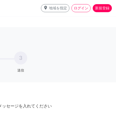
place
地域を指定
ログイン
新規登録
3
送信
メッセージを入れてください